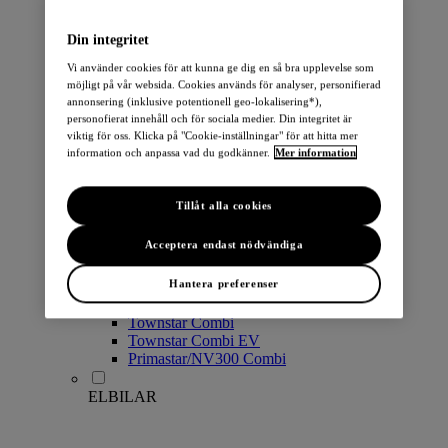
PERSONBILAR
Din integritet
Vi använder cookies för att kunna ge dig en så bra upplevelse som
möjligt på vår websida. Cookies används för analyser, personifierad
annonsering (inklusive potentionell geo-lokalisering*),
personofierat innehåll och för sociala medier. Din integritet är
viktig för oss. Klicka på "Cookie-inställningar" för att hitta mer
information och anpassa vad du godkänner.
Mer information
Micra
Note
Tillåt alla cookies
Pulsar
Juke
Acceptera endast nödvändiga
Qashqai
LEAF
Hantera preferenser
ARIYA
X-Trail
Townstar Combi
Townstar Combi EV
Primastar/NV300 Combi
ELBILAR