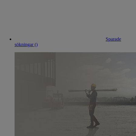
Sparade
sökningar (
)