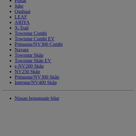
Pulsar
Juke
Qashqai
LEAF
ARIYA
X-Trail
Townstar Combi
Townstar Combi EV
Primastar/NV300 Combi
Navara
Townstar Skåp
Townstar Skåp EV
e-NV200 Skåp
NV250 Skåp
Primastar/NV300 Skåp
Interstar/NV400 Skåp
Nissan begagnade bilar