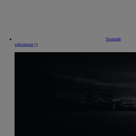
Sparade
sökningar (
)