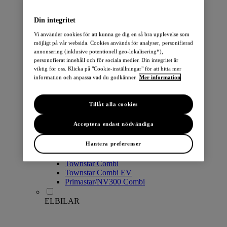
PERSONBILAR
Din integritet
Vi använder cookies för att kunna ge dig en så bra upplevelse som
möjligt på vår websida. Cookies används för analyser, personifierad
annonsering (inklusive potentionell geo-lokalisering*),
personofierat innehåll och för sociala medier. Din integritet är
viktig för oss. Klicka på "Cookie-inställningar" för att hitta mer
information och anpassa vad du godkänner.
Mer information
Micra
Note
Tillåt alla cookies
Pulsar
Juke
Acceptera endast nödvändiga
Qashqai
LEAF
Hantera preferenser
ARIYA
X-Trail
Townstar Combi
Townstar Combi EV
Primastar/NV300 Combi
ELBILAR