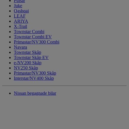
Pulsar
Juke
Qashqai
LEAF
ARIYA
X-Trail
Townstar Combi
Townstar Combi EV
Primastar/NV300 Combi
Navara
Townstar Skåp
Townstar Skåp EV
e-NV200 Skåp
NV250 Skåp
Primastar/NV300 Skåp
Interstar/NV400 Skåp
Nissan begagnade bilar